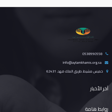
0538990558‬
Info@aytamkhamis.org.sa
خميس مشيط، طريق الملك فهد، 62431
آخر
الأخبار
روابط
هامة